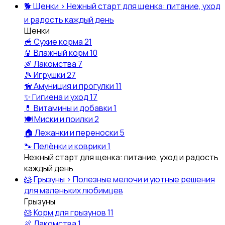
🐕
Щенки
›
Нежный старт для щенка: питание, уход
и радость каждый день
Щенки
🥣
Сухие корма
21
🥫
Влажный корм
10
🍖
Лакомства
7
🎾
Игрушки
27
🦮
Амуниция и прогулки
11
✨
Гигиена и уход
17
💊
Витамины и добавки
1
🍽️
Миски и поилки
2
🏠
Лежанки и переноски
5
🐾
Пелёнки и коврики
1
Нежный старт для щенка: питание, уход и радость
каждый день
🐹
Грызуны
›
Полезные мелочи и уютные решения
для маленьких любимцев
Грызуны
🐹
Корм для грызунов
11
🍖
Лакомства
1