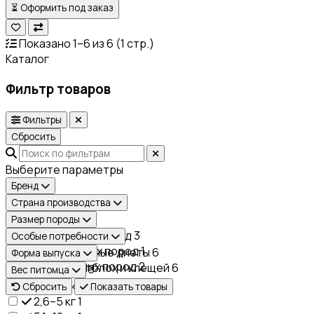
⏳
Оформить под заказ
Показано 1–6 из 6 (1 стр.)
Каталог
Фильтр товаров
Фильтры
Сбросить
Выберите параметры
Бренд
Симпарика
6
Страна производства
США
6
Размер породы
Для мелких пород
3
Особые потребности
Для средних пород
1
Ветеринарные диеты
6
Форма выпуска
Для крупных пород
2
Защита от блох и клещей
6
Таблетки
6
Вес питомца
1,3–2,5 кг
1
Сбросить
Показать товары
2,6–5 кг
1