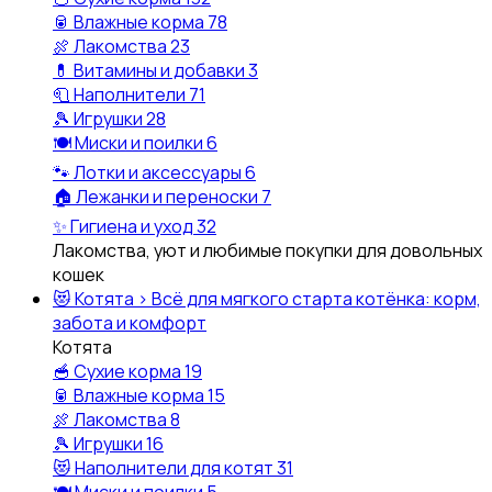
🥫
Влажные корма
78
🍖
Лакомства
23
💊
Витамины и добавки
3
🧻
Наполнители
71
🎾
Игрушки
28
🍽️
Миски и поилки
6
🐾
Лотки и аксессуары
6
🏠
Лежанки и переноски
7
✨
Гигиена и уход
32
Лакомства, уют и любимые покупки для довольных
кошек
😻
Котята
›
Всё для мягкого старта котёнка: корм,
забота и комфорт
Котята
🥣
Сухие корма
19
🥫
Влажные корма
15
🍖
Лакомства
8
🎾
Игрушки
16
😻
Наполнители для котят
31
🍽️
Миски и поилки
5