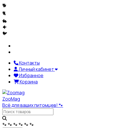
🐕
🐈
🐇
🐠
🐦
Контакты
Личный кабинет
Избранное
Корзина
ZooMag
Всё для ваших питомцев! 🐾
🐾
🐾
🐾
🐾
🐾
🐾