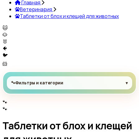
Главная
Ветеринария
Таблетки от блох и клещей для животных
🐱
🐶
🐰
🐠
🐦
🐹
🐾
Фильтры и категории
▾
🐾
🐾
Таблетки от блох и клещей