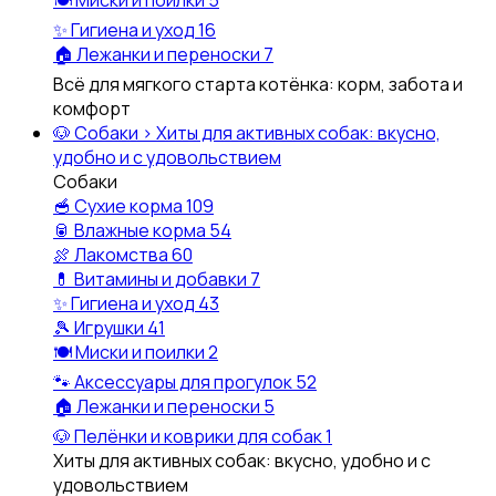
✨
Гигиена и уход
16
🏠
Лежанки и переноски
7
Всё для мягкого старта котёнка: корм, забота и
комфорт
🐶
Собаки
›
Хиты для активных собак: вкусно,
удобно и с удовольствием
Собаки
🥣
Сухие корма
109
🥫
Влажные корма
54
🍖
Лакомства
60
💊
Витамины и добавки
7
✨
Гигиена и уход
43
🎾
Игрушки
41
🍽️
Миски и поилки
2
🐾
Аксессуары для прогулок
52
🏠
Лежанки и переноски
5
🐶
Пелёнки и коврики для собак
1
Хиты для активных собак: вкусно, удобно и с
удовольствием