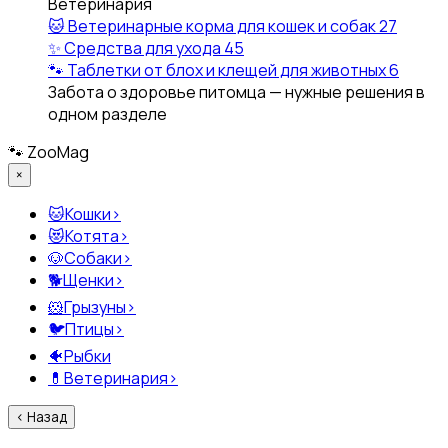
Ветеринария
🐱
Ветеринарные корма для кошек и собак
27
✨
Средства для ухода
45
🐾
Таблетки от блох и клещей для животных
6
Забота о здоровье питомца — нужные решения в
одном разделе
🐾
ZooMag
×
🐱
Кошки
›
😻
Котята
›
🐶
Собаки
›
🐕
Щенки
›
🐹
Грызуны
›
🐦
Птицы
›
🐠
Рыбки
💊
Ветеринария
›
‹
Назад