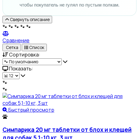
чтобы покупатель не гулял по пустым полкам.
Свернуть описание
🐾
🐾
🐾
🐾
🐾
Сравнение
Сетка
Список
Сортировка:
Показать:
🐾
🐾
Быстрый просмотр
Симпарика 20 мг таблетки от блох и клещей
для собак 5,1-10 кг, 3 шт