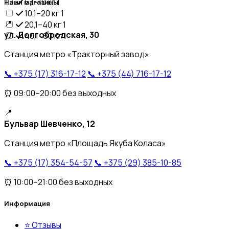
5,1–10 кг
1
Наши магазины
10,1–20 кг
1
📍
20,1–40 кг
1
ул. Долгобродская, 30
40,1–60 кг
1
Станция метро «Тракторный завод»
📞 +375 (17) 316-17-12
📞 +375 (44) 716-17-12
⏰ 09:00–20:00 без выходных
📍
Бульвар Шевченко, 12
Станция метро «Площадь Якуба Коласа»
📞 +375 (17) 354-54-57
📞 +375 (29) 385-10-85
⏰ 10:00–21:00 без выходных
Информация
⭐ Отзывы