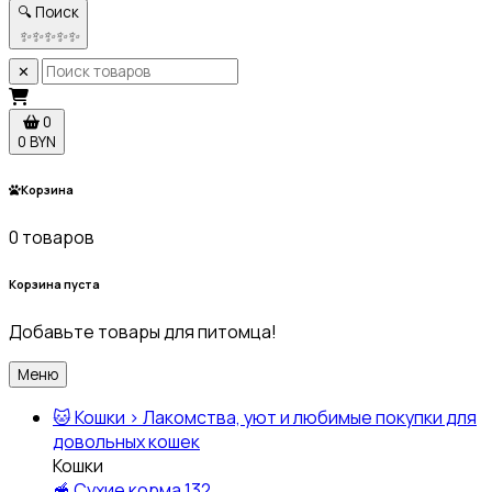
🔍 Поиск
✨
✨
✨
✨
✨
✕
0
0 BYN
Корзина
0 товаров
Корзина пуста
Добавьте товары для питомца!
Меню
🐱
Кошки
›
Лакомства, уют и любимые покупки для
довольных кошек
Кошки
🥣
Сухие корма
132