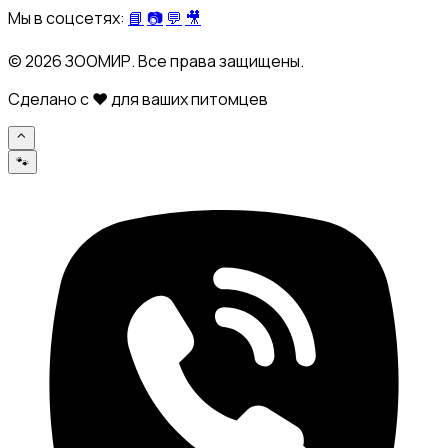
Мы в соцсетях:
📘
📷
💬
🎥
© 2026 ЗООМИР. Все права защищены.
Сделано с ❤️ для ваших питомцев
⌃
🐾