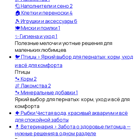
🧻
Наполнители и сено
2
🏠
Клетки и переноски
4
🎾
Игрушки и аксессуары
6
🍽️
Миски и поилки
1
✨
Гигиена и уход
1
Полезные мелочи и уютные решения для
маленьких любимцев
🐦
Птицы
›
Яркий выбор для пернатых: корм, уход
и всё для комфорта
Птицы
🐾
Корм
2
🍖
Лакомства
2
🐾
Минеральные добавки
1
Яркий выбор для пернатых: корм, уход и всё для
комфорта
🐠
Рыбки
Чистая вода, красивый аквариум и всё
для спокойной заботы
💊
Ветеринария
›
Забота о здоровье питомца —
нужные решения в одном разделе