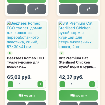
Beeztees Romeo ECO
Brit Premium Cat
туалет-домик для
Sterilised Chicken
кошек из
сухой корм с курицей
переработанного
для стерилизованных
пластика, синий,
кошек, 2 кг
65,02 руб.
42,37 руб.
57×39×41 см
Количество:
Количество:
🛒
🛒
В корзину
В корзину