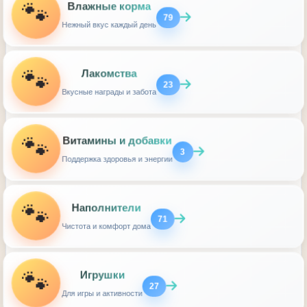
🐾
Влажные корма
79
Нежный вкус каждый день
🐾
Лакомства
23
Вкусные награды и забота
🐾
Витамины и добавки
3
Поддержка здоровья и энергии
🐾
Наполнители
71
Чистота и комфорт дома
🐾
Игрушки
27
Для игры и активности