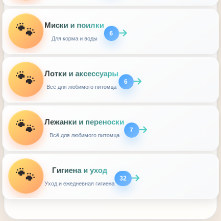
🐾
Миски и поилки
6
Для корма и воды
🐾
Лотки и аксессуары
6
Всё для любимого питомца
🐾
Лежанки и переноски
7
Всё для любимого питомца
🐾
Гигиена и уход
32
Уход и ежедневная гигиена