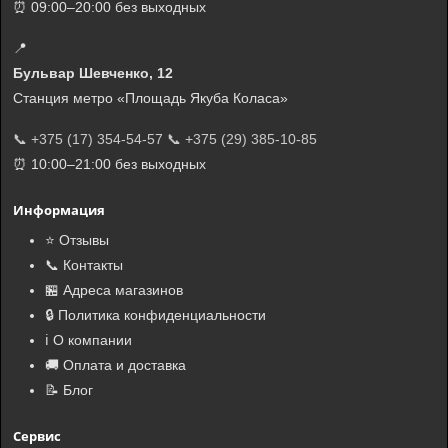
⏰ 09:00–20:00 без выходных
📍
Бульвар Шевченко, 12
−20%
−20%
Станция метро «Площадь Якуба Коласа»
📞 +375 (17) 354-54-57
📞 +375 (29) 385-10-85
⏰ 10:00–21:00 без выходных
Информация
Cat Step Tofu
Cat Step Tofu
⭐ Отзывы
Lavender соевый
Lavender соевый
комкующийся
комкующийся
📞 Контакты
наполнитель с
наполнитель с
🏪 Адреса магазинов
ароматом лаванды
ароматом лаванды
52,48 руб.
27,06 руб.
🔒 Политика конфиденциальности
для кошек, 12 л
для кошек, 6 л
65,60 руб.
33,83 руб.
ℹ️ О компании
Экономия 13,60 руб.
Экономия 6,83 руб.
🚚 Оплата и доставка
Количество:
Количество:
📝 Блог
🛒
🛒
В корзину
В корзину
Сервис