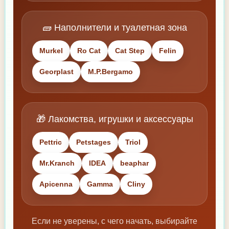
🧱 Наполнители и туалетная зона
Murkel
Ro Cat
Cat Step
Felin
Georplast
M.P.Bergamo
🎁 Лакомства, игрушки и аксессуары
Pettric
Petstages
Triol
Mr.Kranch
IDEA
beaphar
Apicenna
Gamma
Cliny
Если не уверены, с чего начать, выбирайте