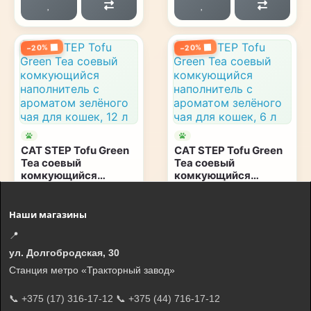
−20%
−20%
CAT STEP Tofu Green
CAT STEP Tofu Green
Tea соевый
Tea соевый
комкующийся
комкующийся
наполнитель с
наполнитель с
ароматом зелёного
ароматом зелёного
52,48 руб.
27,06 руб.
чая для кошек, 12 л
чая для кошек, 6 л
Наши магазины
65,60 руб.
33,83 руб.
📍
Экономия 13,60 руб.
Экономия 6,83 руб.
Количество:
Количество:
ул. Долгобродская, 30
Станция метро «Тракторный завод»
🛒
🛒
В корзину
В корзину
📞 +375 (17) 316-17-12
📞 +375 (44) 716-17-12