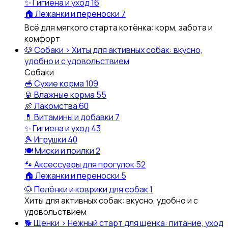
✨
Гигиена и уход
16
🏠
Лежанки и переноски
7
Всё для мягкого старта котёнка: корм, забота и
комфорт
🐶
Собаки
›
Хиты для активных собак: вкусно,
удобно и с удовольствием
Собаки
🥣
Сухие корма
109
🥫
Влажные корма
55
🍖
Лакомства
60
💊
Витамины и добавки
7
✨
Гигиена и уход
43
🎾
Игрушки
40
🍽️
Миски и поилки
2
🐾
Аксессуары для прогулок
52
🏠
Лежанки и переноски
5
🐶
Пелёнки и коврики для собак
1
Хиты для активных собак: вкусно, удобно и с
удовольствием
🐕
Щенки
›
Нежный старт для щенка: питание, уход