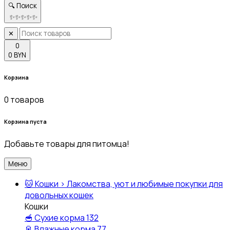
🔍 Поиск
✨
✨
✨
✨
✨
✕
0
0 BYN
Корзина
0 товаров
Корзина пуста
Добавьте товары для питомца!
Меню
🐱
Кошки
›
Лакомства, уют и любимые покупки для
довольных кошек
Кошки
🥣
Сухие корма
132
🥫
Влажные корма
77