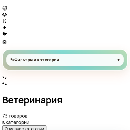
🐱
🐶
🐰
🐠
🐦
🐹
🐾
Фильтры и категории
▾
🐾
🐾
Ветеринария
73 товаров
в категории
Описание категории