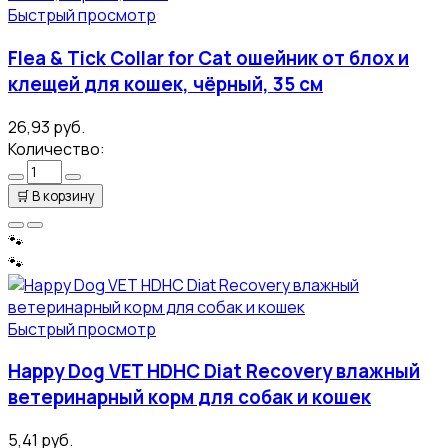
Быстрый просмотр
Flea & Tick Collar for Cat ошейник от блох и
клещей для кошек, чёрный, 35 см
26,93 руб.
Количество:
🛒
В корзину
🐾
🐾
Быстрый просмотр
Happy Dog VET HDHC Diat Recovery влажный
ветеринарный корм для собак и кошек
5,41 руб.