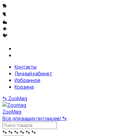
🐕
🐈
🐇
🐠
🐦
Контакты
Личный кабинет
Избранное
Корзина
🐾
ZooMag
ZooMag
Всё для ваших питомцев! 🐾
🐾
🐾
🐾
🐾
🐾
🐾