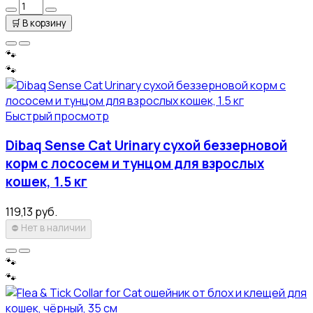
🛒
В корзину
🐾
🐾
Быстрый просмотр
Dibaq Sense Cat Urinary сухой беззерновой
корм с лососем и тунцом для взрослых
кошек, 1.5 кг
119,13 руб.
⛔
Нет в наличии
🐾
🐾