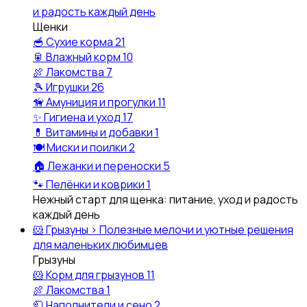
и радость каждый день
Щенки
🥣
Сухие корма
21
🥫
Влажный корм
10
🍖
Лакомства
7
🎾
Игрушки
26
🦮
Амуниция и прогулки
11
✨
Гигиена и уход
17
💊
Витамины и добавки
1
🍽️
Миски и поилки
2
🏠
Лежанки и переноски
5
🐾
Пелёнки и коврики
1
Нежный старт для щенка: питание, уход и радость
каждый день
🐹
Грызуны
›
Полезные мелочи и уютные решения
для маленьких любимцев
Грызуны
🐹
Корм для грызунов
11
🍖
Лакомства
1
🧻
Наполнители и сено
2