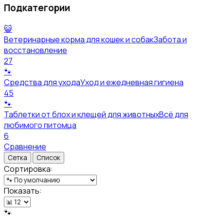
Подкатегории
😺
Ветеринарные корма для кошек и собак
Забота и
восстановление
27
🐾
Средства для ухода
Уход и ежедневная гигиена
45
🐾
Таблетки от блох и клещей для животных
Всё для
любимого питомца
6
Сравнение
Сетка
Список
Сортировка:
Показать:
🐾