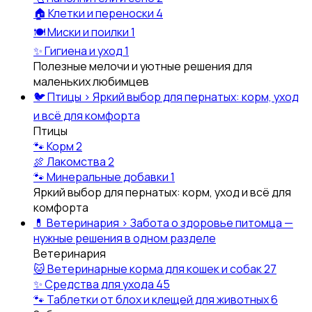
🏠
Клетки и переноски
4
🍽️
Миски и поилки
1
✨
Гигиена и уход
1
Полезные мелочи и уютные решения для
маленьких любимцев
🐦
Птицы
›
Яркий выбор для пернатых: корм, уход
и всё для комфорта
Птицы
🐾
Корм
2
🍖
Лакомства
2
🐾
Минеральные добавки
1
Яркий выбор для пернатых: корм, уход и всё для
комфорта
💊
Ветеринария
›
Забота о здоровье питомца —
нужные решения в одном разделе
Ветеринария
🐱
Ветеринарные корма для кошек и собак
27
✨
Средства для ухода
45
🐾
Таблетки от блох и клещей для животных
6