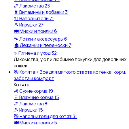
🍖
Лакомства
23
💊
Витамины и добавки
3
🧻
Наполнители
71
🎾
Игрушки
27
🍽️
Миски и поилки
6
🐾
Лотки и аксессуары
6
🏠
Лежанки и переноски
7
✨
Гигиена и уход
32
Лакомства, уют и любимые покупки для довольных
кошек
😻
Котята
›
Всё для мягкого старта котёнка: корм,
забота и комфорт
Котята
🥣
Сухие корма
19
🥫
Влажные корма
15
🍖
Лакомства
8
🎾
Игрушки
15
😻
Наполнители для котят
31
🍽️
Миски и поилки
5