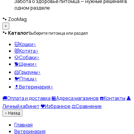
Забота о здоровье питомца — нужные решения в
одном разделе
🐾
ZooMag
×
🐾
Каталог
Выберите питомца или раздел
🐱
Кошки
›
😻
Котята
›
🐶
Собаки
›
🐕
Щенки
›
🐹
Грызуны
›
🐦
Птицы
›
💊
Ветеринария
›
🚚
Оплата и доставка
🏪
Адреса магазинов
☎️
Контакты
👤
Личный кабинет
❤️
Избранное
⚖️
Сравнение
‹
Назад
Главная
Ветеринария