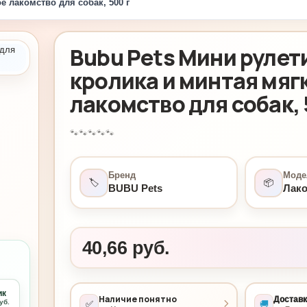
е лакомство для собак, 500 г
Bubu Pets Мини рулет
кролика и минтая мяг
лакомство для собак, 
🐾
🐾
🐾
🐾
🐾
Бренд
Моде
🏷️
📦
BUBU Pets
Лако
40,66 руб.
ик
Наличие понятно
Доставк
✅
уб.
🚚