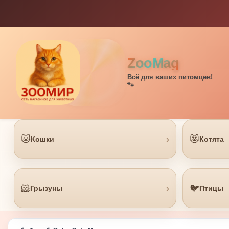
ZooMag
Всё для ваших питомцев!
🐾
🐱
›
😻
Кошки
Котята
🐹
›
🐦
Грызуны
Птицы