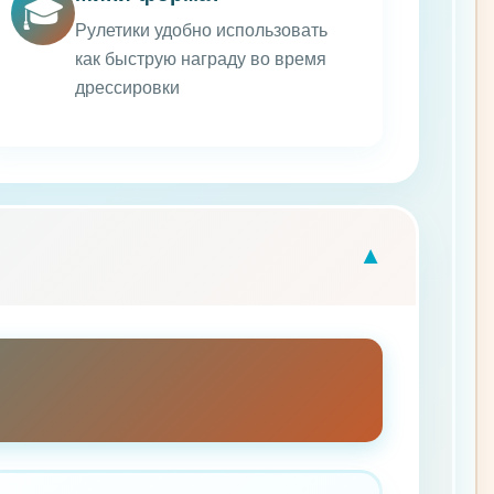
🎓
Рулетики удобно использовать
как быструю награду во время
дрессировки
▼