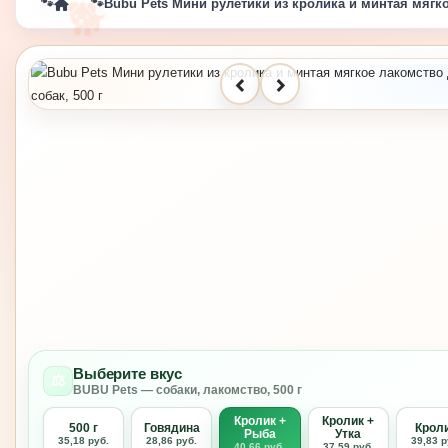
🐕
🐾
🐾
Bubu Pets Мини рулетики из кролика и минтая мягко
🐾
🐾
‹
›
🐾
🐾
Выберите вкус
⚖️
BUBU Pets — собаки, лакомство, 500 г
Кролик +
Кролик +
500 г
Говядина
Крол
Рыба
Утка
35,18 руб.
28,86 руб.
39,83 р
40,66 руб.
37,59 руб.