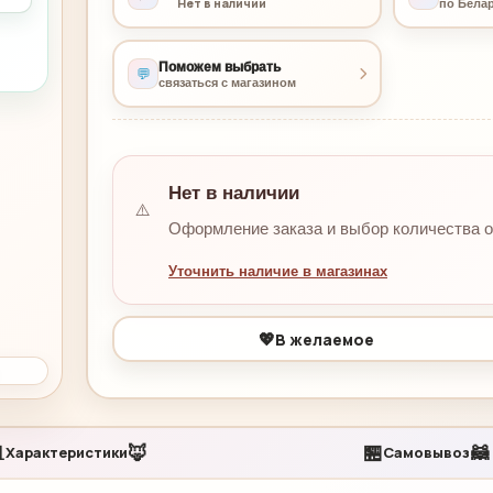
Нет в наличии
по Бела
Поможем выбрать
💬
связаться с магазином
Нет в наличии
⚠️
Оформление заказа и выбор количества 
Уточнить наличие в магазинах
💖
В желаемое

🦊
🏪
🦝
Характеристики
Самовывоз