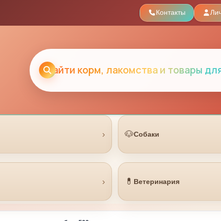
Контакты
Ли
›
🐶
Собаки
›
💊
Ветеринария