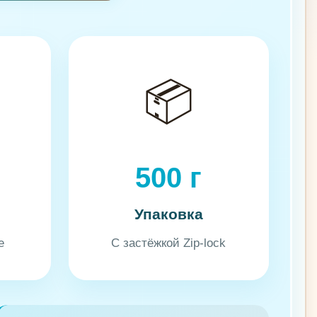
📦
500 г
Упаковка
е
С застёжкой Zip-lock