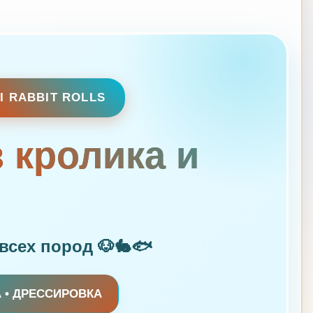
I RABBIT ROLLS
 кролика и
всех пород 🐶🐇🐟
А • ДРЕССИРОВКА