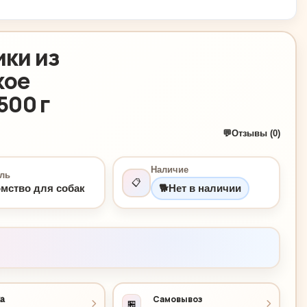
ики из
кое
500 г
💬
Отзывы (0)
Наличие
ль
📋
мство для собак
🐕
Нет в наличии
Самовывоз
а
🏪