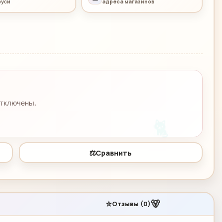
адреса магазинов
руси
отключены.
🐈
⚖️
Сравнить
⭐
🐻
Отзывы (0)