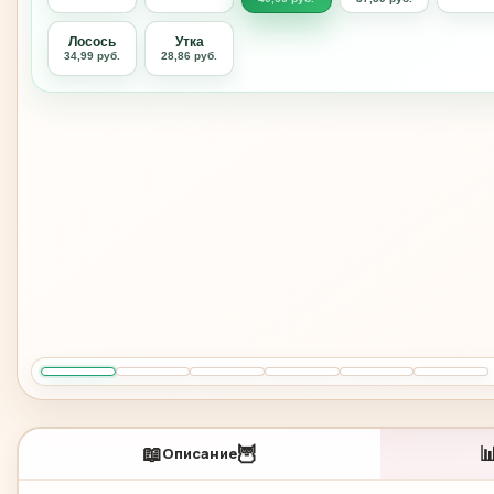
Лосось
Утка
34,99 руб.
28,86 руб.
🐱
🐰
🐭
🐹
🐻
🐼
📖
🦉

Описание