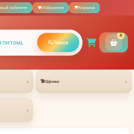
чный кабинет
Избранное
Корзина
0
🔍 Поиск
›
🐕
›
Щенки
›