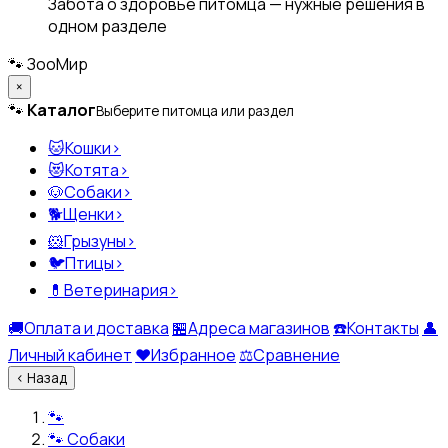
Забота о здоровье питомца — нужные решения в
одном разделе
🐾
ЗооМир
×
🐾
Каталог
Выберите питомца или раздел
🐱
Кошки
›
😻
Котята
›
🐶
Собаки
›
🐕
Щенки
›
🐹
Грызуны
›
🐦
Птицы
›
💊
Ветеринария
›
🚚
Оплата и доставка
🏪
Адреса магазинов
☎️
Контакты
👤
Личный кабинет
❤️
Избранное
⚖️
Сравнение
‹
Назад
🐾
🐾
Собаки