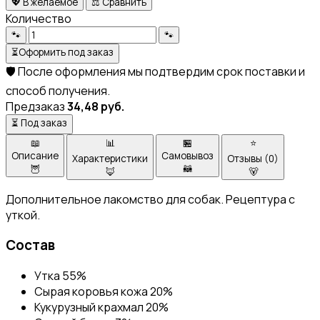
💖
В желаемое
⚖️
Сравнить
Количество
🐾
🐾
⏳
Оформить под заказ
🛡️
После оформления мы подтвердим срок поставки и
способ получения.
Предзаказ
34,48 руб.
⏳ Под заказ
📖
📊
🏪
⭐
Описание
Самовывоз
Характеристики
Отзывы (0)
🦉
🦝
🦊
🐻
Дополнительное лакомство для собак. Рецептура с
уткой.
Состав
Утка 55%
Сырая коровья кожа 20%
Кукурузный крахмал 20%