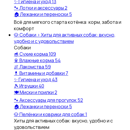
✨
Гигиена и уход
13
🐾
Лотки и аксессуары
2
🏠
Лежанки и переноски
5
Всё для мягкого старта котёнка: корм, забота и
комфорт
🐶
Собаки
›
Хиты для активных собак: вкусно,
удобно и с удовольствием
Собаки
🥣
Сухие корма
109
🥫
Влажные корма
54
🍖
Лакомства
59
💊
Витамины и добавки
7
✨
Гигиена и уход
43
🎾
Игрушки
40
🍽️
Миски и поилки
2
🐾
Аксессуары для прогулок
52
🏠
Лежанки и переноски
5
🐶
Пелёнки и коврики для собак
1
Хиты для активных собак: вкусно, удобно и с
удовольствием