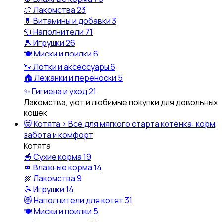
🍖
Лакомства
23
💊
Витамины и добавки
3
🧻
Наполнители
71
🎾
Игрушки
26
🍽️
Миски и поилки
6
🐾
Лотки и аксессуары
6
🏠
Лежанки и переноски
5
✨
Гигиена и уход
21
Лакомства, уют и любимые покупки для довольных
кошек
😻
Котята
›
Всё для мягкого старта котёнка: корм,
забота и комфорт
Котята
🥣
Сухие корма
19
🥫
Влажные корма
14
🍖
Лакомства
9
🎾
Игрушки
14
😻
Наполнители для котят
31
🍽️
Миски и поилки
5