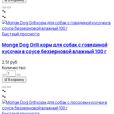
🐾
🐾
Быстрый просмотр
Monge Dog Grill корм для собак с говядиной
кусочки в соусе беззерновой влажный 100 г
2,51 руб.
Количество:
🛒
В корзину
🐾
🐾
Быстрый просмотр