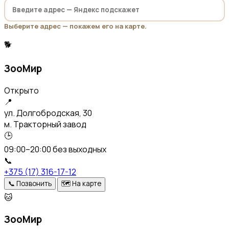
Выберите адрес — покажем его на карте.
🐕
ЗооМир
Открыто
📍
ул. Долгобродская, 30
м. Тракторный завод
🕒
09:00–20:00 без выходных
📞
+375 (17) 316-17-12
📞
Позвонить
🗺️
На карте
🐱
ЗооМир