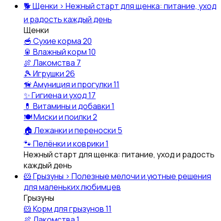
🐕
Щенки
›
Нежный старт для щенка: питание, уход
и радость каждый день
Щенки
🥣
Сухие корма
20
🥫
Влажный корм
10
🍖
Лакомства
7
🎾
Игрушки
26
🦮
Амуниция и прогулки
11
✨
Гигиена и уход
17
💊
Витамины и добавки
1
🍽️
Миски и поилки
2
🏠
Лежанки и переноски
5
🐾
Пелёнки и коврики
1
Нежный старт для щенка: питание, уход и радость
каждый день
🐹
Грызуны
›
Полезные мелочи и уютные решения
для маленьких любимцев
Грызуны
🐹
Корм для грызунов
11
🍖
Лакомства
1