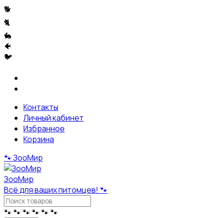
🐕
🐈
🐇
🐠
🐦
Контакты
Личный кабинет
Избранное
Корзина
🐾
ЗооМир
ЗооМир
Всё для ваших питомцев! 🐾
🐾
🐾
🐾
🐾
🐾
🐾