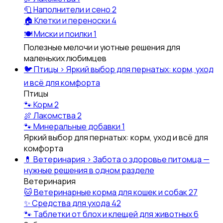
🧻
Наполнители и сено
2
🏠
Клетки и переноски
4
🍽️
Миски и поилки
1
Полезные мелочи и уютные решения для
маленьких любимцев
🐦
Птицы
›
Яркий выбор для пернатых: корм, уход
и всё для комфорта
Птицы
🐾
Корм
2
🍖
Лакомства
2
🐾
Минеральные добавки
1
Яркий выбор для пернатых: корм, уход и всё для
комфорта
💊
Ветеринария
›
Забота о здоровье питомца —
нужные решения в одном разделе
Ветеринария
🐱
Ветеринарные корма для кошек и собак
27
✨
Средства для ухода
42
🐾
Таблетки от блох и клещей для животных
6