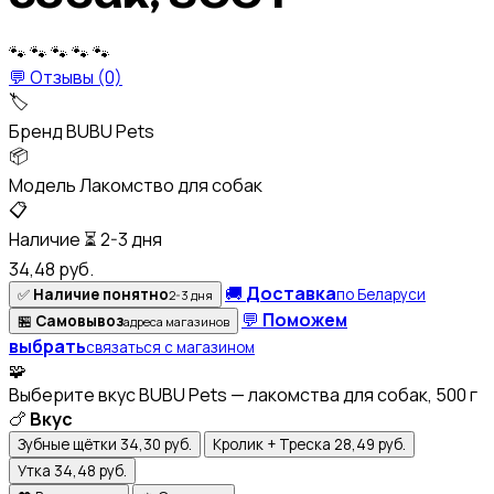
🐾
🐾
🐾
🐾
🐾
💬
Отзывы (0)
🏷️
Бренд
BUBU Pets
📦
Модель
Лакомство для собак
📋
Наличие
⏳
2-3 дня
34,48 руб.
🚚
Доставка
✅
Наличие понятно
по Беларуси
2-3 дня
💬
Поможем
🏪
Самовывоз
адреса магазинов
выбрать
связаться с магазином
🧩
Выберите вкус
BUBU Pets — лакомства для собак, 500 г
🍗
Вкус
Зубные щётки
34,30 руб.
Кролик + Треска
28,49 руб.
Утка
34,48 руб.