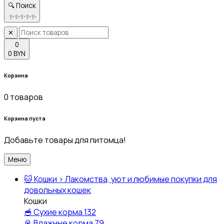
🔍 Поиск
✨
✨
✨
✨
✨
✕
0
0 BYN
Корзина
0 товаров
Корзина пуста
Добавьте товары для питомца!
Меню
🐱
Кошки
›
Лакомства, уют и любимые покупки для
довольных кошек
Кошки
🥣
Сухие корма
132
🥫
Влажные корма
79