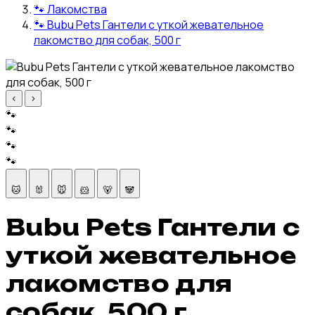
🐾
Лакомства
🐾
Bubu Pets Гантели с уткой жевательное
лакомство для собак, 500 г
‹
›
🐾
🐾
🐾
🐾
🐱
🐰
🐭
🐹
🐻
🐼
Bubu Pets Гантели с
уткой жевательное
лакомство для
собак, 500 г