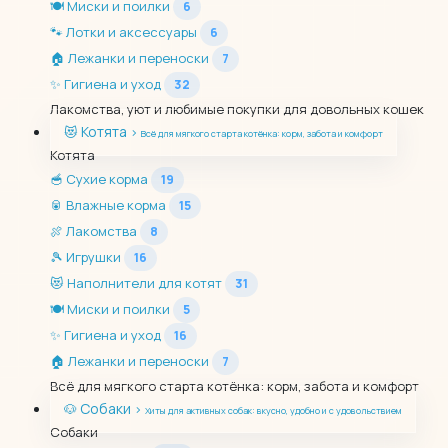
🍽️
Миски и поилки
6
🐾
Лотки и аксессуары
6
🏠
Лежанки и переноски
7
✨
Гигиена и уход
32
Лакомства, уют и любимые покупки для довольных кошек
Котята
😻
›
Всё для мягкого старта котёнка: корм, забота и комфорт
Котята
🥣
Сухие корма
19
🥫
Влажные корма
15
🍖
Лакомства
8
🎾
Игрушки
16
😻
Наполнители для котят
31
🍽️
Миски и поилки
5
✨
Гигиена и уход
16
🏠
Лежанки и переноски
7
Всё для мягкого старта котёнка: корм, забота и комфорт
Собаки
🐶
›
Хиты для активных собак: вкусно, удобно и с удовольствием
Собаки