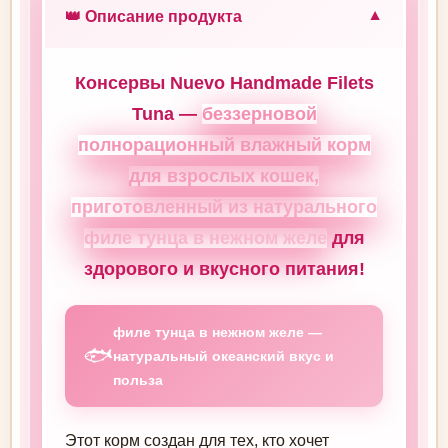
👑 Описание продукта
▼
Консервы Nuevo Handmade Filets
Tuna —
беззерновой
полнорационный влажный корм
для взрослых кошек,
приготовленный из натурального
филе тунца в нежном желе
для
здорового и вкусного питания!
филе тунца в нежном желе —
🐟
натуральный океанский вкус и
польза
Этот корм создан для тех, кто хочет