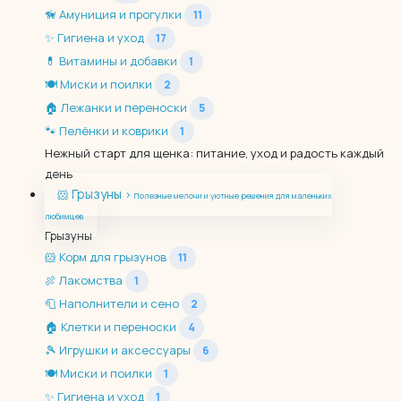
🦮
Амуниция и прогулки
11
✨
Гигиена и уход
17
💊
Витамины и добавки
1
🍽️
Миски и поилки
2
🏠
Лежанки и переноски
5
🐾
Пелёнки и коврики
1
Нежный старт для щенка: питание, уход и радость каждый
день
Грызуны
🐹
›
Полезные мелочи и уютные решения для маленьких
любимцев
Грызуны
🐹
Корм для грызунов
11
🍖
Лакомства
1
🧻
Наполнители и сено
2
🏠
Клетки и переноски
4
🎾
Игрушки и аксессуары
6
🍽️
Миски и поилки
1
✨
Гигиена и уход
1