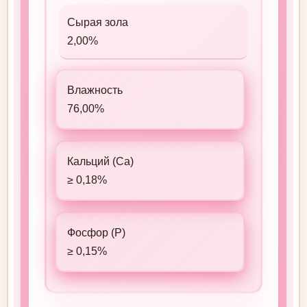
Сырая зола
2,00%
Влажность
76,00%
Кальций (Ca)
≥ 0,18%
Фосфор (P)
≥ 0,15%