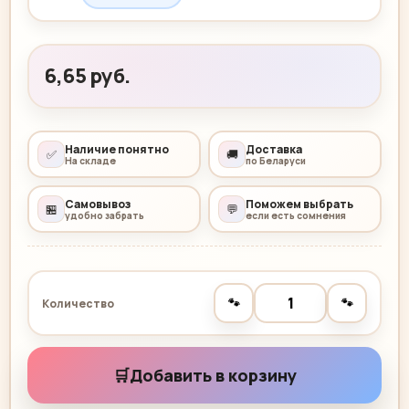
6,65 руб.
Наличие понятно
Доставка
✅
🚚
На складе
по Беларуси
Самовывоз
Поможем выбрать
🏪
💬
удобно забрать
если есть сомнения
🐾
🐾
Количество
🛒
Добавить в корзину