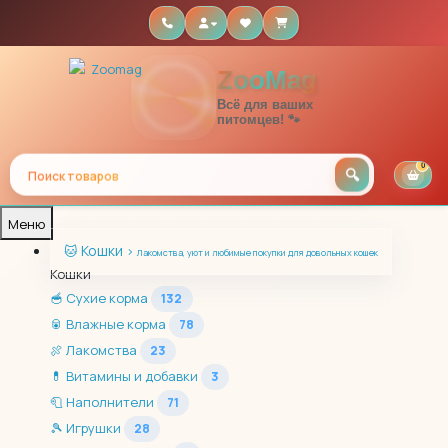
ZooMag
Всё для ваших
питомцев! 🐾
0
Меню
Кошки
🐱
›
Лакомства, уют и любимые покупки для довольных кошек
Кошки
🥣
Сухие корма
132
🥫
Влажные корма
78
🍖
Лакомства
23
💊
Витамины и добавки
3
🧻
Наполнители
71
🎾
Игрушки
28