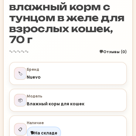
влажный корм с
тунцом в желе для
взрослых кошек,
70 г
🐾
🐾
🐾
🐾
🐾
💬
Отзывы (0)
Бренд
🏷️
Nuevo
Модель
📦
Влажный корм для кошек
Наличие
📋
🐕
На складе