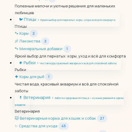
Полезные мелочи и уютные решения для маленьких
любимцев
Птицы
🐦
›
Яркий выбор для пернатых: корм, уход и всё для комфорта
Птицы
🐾
Корм
2
🍖
Лакомства
2
🐾
Минеральные добавки
1
Яркий выбор для пернатых: корм, уход и всё для комфорта
Рыбки
🐠
›
Чистая вода, красивый аквариум и всё для спокойной заботы
Рыбки
🐠
Корм для рыб
1
Чистая вода, красивый аквариум и всё для спокойной
заботы
Ветеринария
💊
›
Забота о здоровье питомца — нужные решения в одном
разделе
Ветеринария
🐱
Ветеринарные корма для кошек и собак
27
✨
Средства для ухода
45