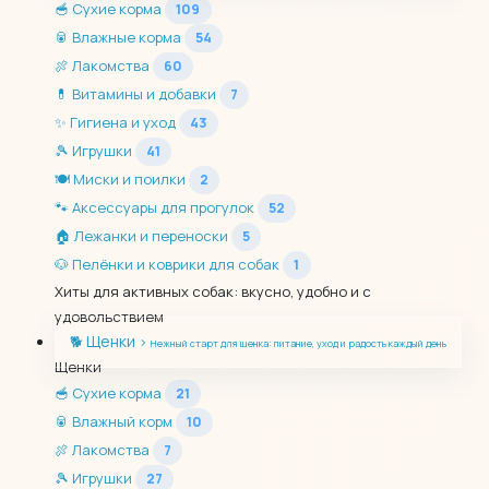
🥣
Сухие корма
109
🥫
Влажные корма
54
🍖
Лакомства
60
💊
Витамины и добавки
7
✨
Гигиена и уход
43
🎾
Игрушки
41
🍽️
Миски и поилки
2
🐾
Аксессуары для прогулок
52
🏠
Лежанки и переноски
5
🐶
Пелёнки и коврики для собак
1
Хиты для активных собак: вкусно, удобно и с
удовольствием
Щенки
🐕
›
Нежный старт для щенка: питание, уход и радость каждый день
Щенки
🥣
Сухие корма
21
🥫
Влажный корм
10
🍖
Лакомства
7
🎾
Игрушки
27