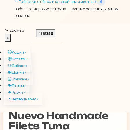
🐾
Таблетки от блох и клещей для животных
6
Забота о здоровье питомца — нужные решения в одном
разделе
🐾
ZooMag
‹
Назад
🐾
×
Nuevo Handmade Filets Tuna влажный корм с тунцом в
🐾
желе для взрослых кошек, 70 г
🐱
Кошки
›
🐾
🐾
😻
Котята
›
🐶
Собаки
›
‹
›
🐕
Щенки
›
🐹
Грызуны
›
🐾
🐱
🐰
🐭
🐹
🐾
🐦
Птицы
›
🐻
🐠
Рыбки
›
💊
Ветеринария
›
Nuevo Handmade
Filets Tuna