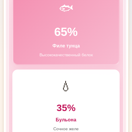
🐟
65%
Филе тунца
Высококачественный белок
💧
35%
Бульона
Сочное желе