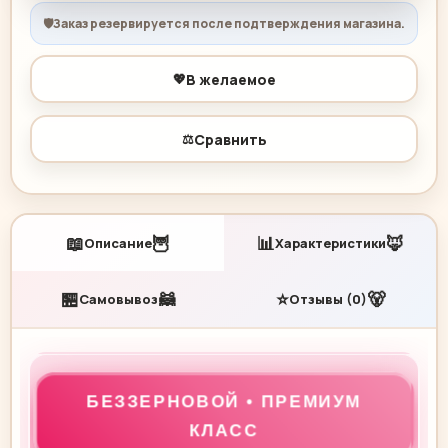
🛡️
Заказ резервируется после подтверждения магазина.
💖
В желаемое
⚖️
Сравнить
📖
🦉
📊
🦊
Описание
Характеристики
🏪
🦝
⭐
🐻
Самовывоз
Отзывы (0)
БЕЗЗЕРНОВОЙ • ПРЕМИУМ
КЛАСС