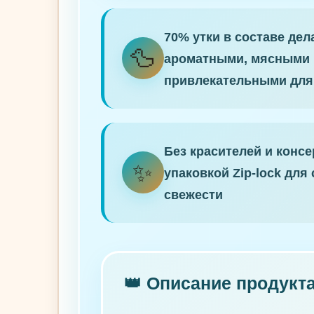
70% утки в составе дел
🦆
ароматными, мясными 
привлекательными для
Без красителей и консе
✨
упаковкой Zip-lock для
свежести
👑 Описание продукт