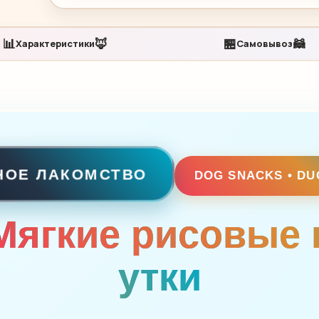
📊
🦊
🏪
🦝
Характеристики
Самовывоз
НОЕ ЛАКОМСТВО
DOG SNACKS • DU
Мягкие рисовые 
утки