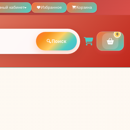
чный кабинет
Избранное
Корзина
0
🔍 Поиск