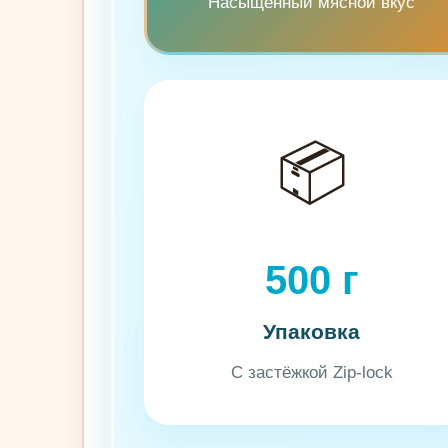
Насыщенный мясной вкус
🐦
📦
500 г
Упаковка
С застёжкой Zip-lock
🐇