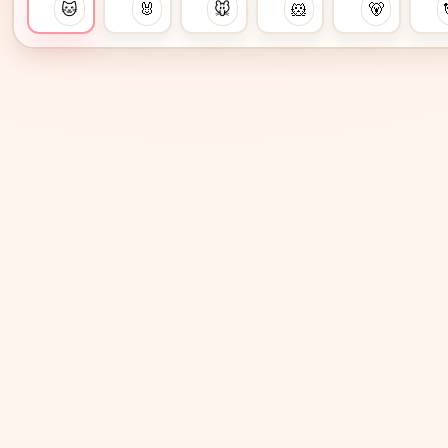
🐱
🐰
🐭
🐹
🐻