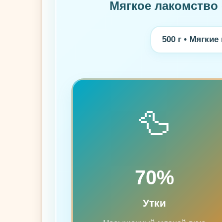
Мягкое лакомство 
500 г • Мягкие
🦆
70%
Утки