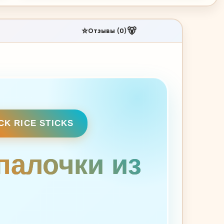
⭐
🐻
Отзывы (0)
CK RICE STICKS
палочки из