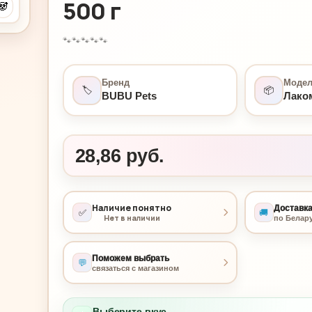
500 г
🐼
🐾
🐾
🐾
🐾
🐾
Бренд
Моде
🏷️
📦
BUBU Pets
Лако
28,86 руб.
Наличие понятно
Доставк
✅
🚚
Нет в наличии
по Белар
Поможем выбрать
💬
связаться с магазином
Выберите вкус