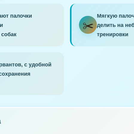
ают палочки
Мягкую палоч
✂️
и
делить на не
 собак
тренировки
рвантов, с удобной
 сохранения
а