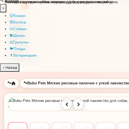
🐕
🐾
ZooMag
Лакомства, уют и любимые покупки для довольных кошек
Хиты для активных собак: вкусно, удобно и с удовольствием
Нежный старт для щенка: питание, уход и радость каждый день
×
🐱
Кошки
›
😻
Котята
›
🐶
Собаки
›
🐕
Щенки
›
🐹
Грызуны
›
🐦
Птицы
›
💊
Ветеринария
›
‹
Назад
🐾
🐾
Bubu Pets Мягкие рисовые палочки с уткой лакомство
🐾
🐾
‹
›
🐾
🐾