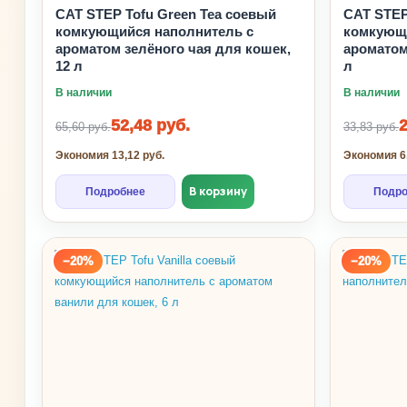
CAT STEP Tofu Green Tea соевый
CAT STEP
комкующийся наполнитель с
комкующи
ароматом зелёного чая для кошек,
ароматом
12 л
л
В наличии
В наличии
52,48 руб.
2
65,60 руб.
33,83 руб.
Экономия 13,12 руб.
Экономия 6,
В корзину
Подробнее
Подро
−20%
−20%