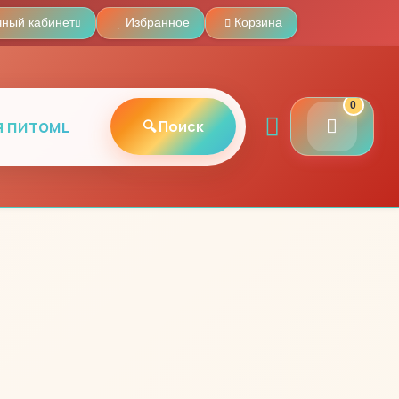
чный кабинет
Избранное
Корзина
0
🔍 Поиск