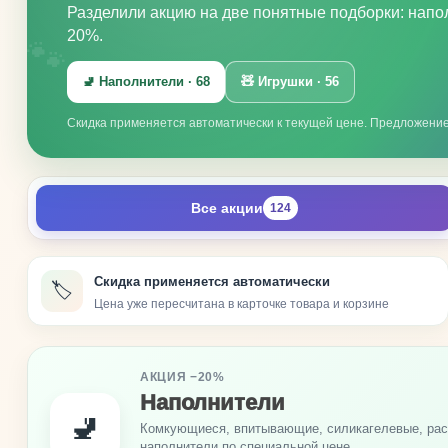
Разделили акцию на две понятные подборки: напол
20%.
🧸
🐾
🚽 Наполнители · 68
🧸 Игрушки · 56
Скидка применяется автоматически к текущей цене. Предложение
Все акции
124
Скидка применяется автоматически
🏷️
Цена уже пересчитана в карточке товара и корзине
АКЦИЯ −20%
Наполнители
🚽
Комкующиеся, впитывающие, силикагелевые, рас
наполнители по специальной цене.