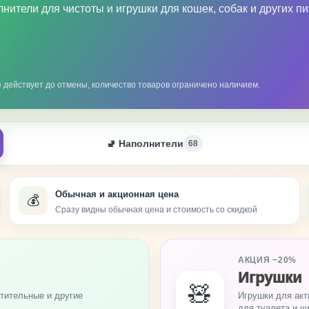
нители для чистоты и игрушки для кошек, собак и других п
 действует до отмены, количество товаров ограничено наличием.
🚽 Наполнители
68
Обычная и акционная цена
💰
Сразу видны обычная цена и стоимость со скидкой
АКЦИЯ −20%
Игрушки
🧸
тительные и другие
Игрушки для акт
для туалета и ч