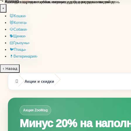
🐕
🐾
ZooMag
Лакомства, уют и любимые покупки для довольных кошек
Хиты для активных собак: вкусно, удобно и с удовольствием
Нежный старт для щенка: питание, уход и радость каждый день
×
🐱
Кошки
›
😻
Котята
›
🐶
Собаки
›
🐕
Щенки
›
🐹
Грызуны
›
🐦
Птицы
›
💊
Ветеринария
›
‹
Назад
Акции и скидки
Акция ZooMag
Минус 20% на напол
🐈