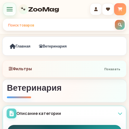
ZooMag
🐾
Меню
Главная
Ветеринария
Фильтры
Ветеринария
Описание категории