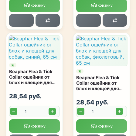
🛒
🛒
В корзину
В корзину
Beaphar Flea & Tick
Collar ошейник от
Beaphar Flea & Tick
блох и клещей для
Collar ошейник от
собак, синий, 65 см
блох и клещей для
собак, фиолетовый,
28,54 руб.
65 см
28,54 руб.
Количество:
Количество:
🛒
🛒
В корзину
В корзину