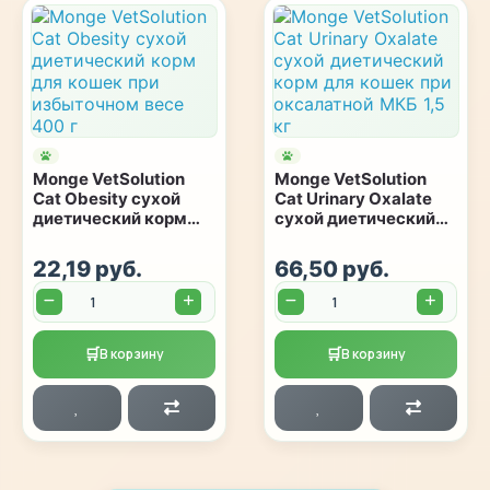
Monge VetSolution
Monge VetSolution
Cat Obesity сухой
Cat Urinary Oxalate
диетический корм
сухой диетический
для кошек при
корм для кошек при
избыточном весе 400
оксалатной МКБ 1,5
22,19 руб.
66,50 руб.
г
кг
Количество:
Количество:
🛒
🛒
В корзину
В корзину