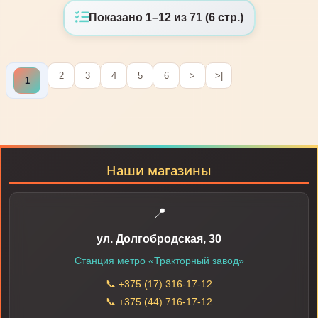
Показано 1–12 из 71 (6 стр.)
2
3
4
5
6
>
>|
1
Наши магазины
📍
ул. Долгобродская, 30
Станция метро «Тракторный завод»
📞 +375 (17) 316-17-12
📞 +375 (44) 716-17-12