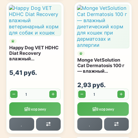
Happy Dog VET HDHC
Diat Recovery
влажный
Monge VetSolution
ветеринарный корм
Cat Dermatosis 100 г
для собак и кошек
— влажный
5,41 руб.
диетический корм
для кошек при
2,93 руб.
дерматозах и
Количество:
Количество:
аллергии
🛒
🛒
В корзину
В корзину