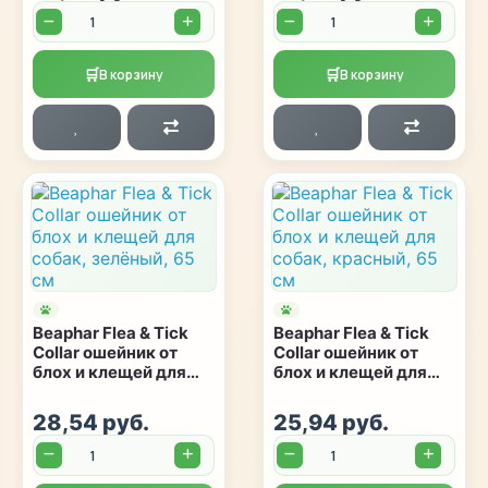
Количество:
Количество:
🛒
🛒
В корзину
В корзину
Beaphar Flea & Tick
Beaphar Flea & Tick
Collar ошейник от
Collar ошейник от
блох и клещей для
блох и клещей для
собак, зелёный, 65
собак, красный, 65
см
см
28,54 руб.
25,94 руб.
Количество:
Количество: