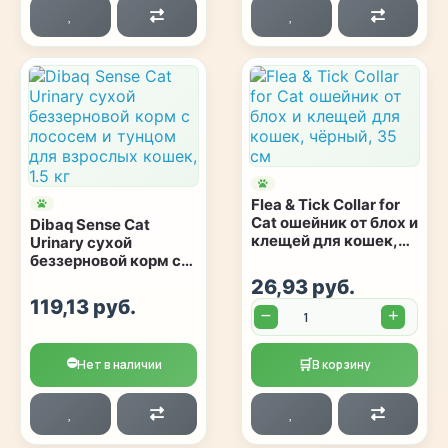
Flea & Tick Collar for
Cat ошейник от блох и
Dibaq Sense Cat
клещей для кошек,
Urinary сухой
чёрный, 35 см
беззерновой корм с
лососем и тунцом
26,93 руб.
для взрослых кошек,
119,13 руб.
Количество:
1.5 кг
⛔
🛒
Нет в наличии
В корзину